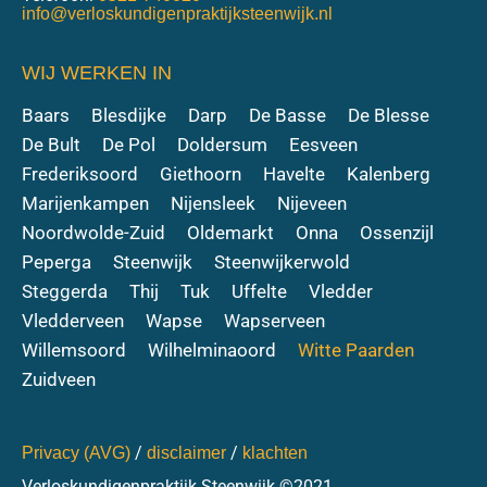
info@verloskundigenpraktijksteenwijk.nl
WIJ WERKEN IN
Baars
Blesdijke
Darp
De Basse
De Blesse
De Bult
De Pol
Doldersum
Eesveen
Frederiksoord
Giethoorn
Havelte
Kalenberg
Marijenkampen
Nijensleek
Nijeveen
Noordwolde-Zuid
Oldemarkt
Onna
Ossenzijl
Peperga
Steenwijk
Steenwijkerwold
Steggerda
Thij
Tuk
Uffelte
Vledder
Vledderveen
Wapse
Wapserveen
Willemsoord
Wilhelminaoord
Witte Paarden
Zuidveen
/
/
Privacy (AVG)
disclaimer
klachten
Verloskundigenpraktijk Steenwijk ©2021