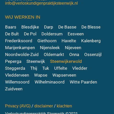
info@verloskundigenpraktijksteenwijk.nl
WIJ WERKEN IN
Baars
Blesdijke
Darp
De Basse
De Blesse
De Bult
De Pol
Doldersum
Eesveen
Frederiksoord
Giethoorn
Havelte
Kalenberg
Marijenkampen
Nijensleek
Nijeveen
Noordwolde-Zuid
Oldemarkt
Onna
Ossenzijl
Peperga
Steenwijk
Steenwijkerwold
Steggerda
Thij
Tuk
Uffelte
Vledder
Vledderveen
Wapse
Wapserveen
Willemsoord
Wilhelminaoord
Witte Paarden
Zuidveen
/
/
Privacy (AVG)
disclaimer
klachten
Verloskundigenpraktijk Steenwijk ©2021