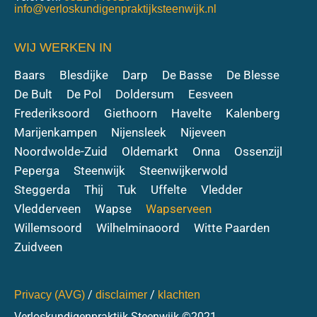
info@verloskundigenpraktijksteenwijk.nl
WIJ WERKEN IN
Baars
Blesdijke
Darp
De Basse
De Blesse
De Bult
De Pol
Doldersum
Eesveen
Frederiksoord
Giethoorn
Havelte
Kalenberg
Marijenkampen
Nijensleek
Nijeveen
Noordwolde-Zuid
Oldemarkt
Onna
Ossenzijl
Peperga
Steenwijk
Steenwijkerwold
Steggerda
Thij
Tuk
Uffelte
Vledder
Vledderveen
Wapse
Wapserveen
Willemsoord
Wilhelminaoord
Witte Paarden
Zuidveen
/
/
Privacy (AVG)
disclaimer
klachten
Verloskundigenpraktijk Steenwijk ©2021