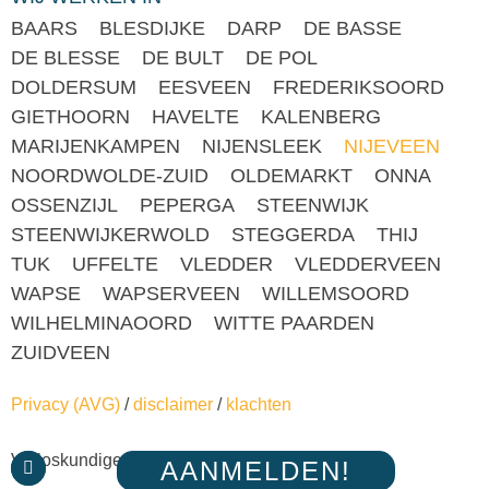
BAARS
BLESDIJKE
DARP
DE BASSE
DE BLESSE
DE BULT
DE POL
DOLDERSUM
EESVEEN
FREDERIKSOORD
GIETHOORN
HAVELTE
KALENBERG
MARIJENKAMPEN
NIJENSLEEK
NIJEVEEN
NOORDWOLDE-ZUID
OLDEMARKT
ONNA
OSSENZIJL
PEPERGA
STEENWIJK
STEENWIJKERWOLD
STEGGERDA
THIJ
TUK
UFFELTE
VLEDDER
VLEDDERVEEN
WAPSE
WAPSERVEEN
WILLEMSOORD
WILHELMINAOORD
WITTE PAARDEN
ZUIDVEEN
Privacy (AVG)
/
disclaimer
/
klachten
Verloskundigenpraktijk Steenwijk ©2021
AANMELDEN!