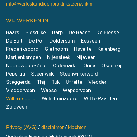
info@verloskundigenpraktijksteenwijk.nl
WIJ WERKEN IN
Baars
Blesdijke
Darp
De Basse
De Blesse
De Bult
De Pol
Doldersum
Eesveen
Frederiksoord
Giethoorn
Havelte
Kalenberg
Marijenkampen
Nijensleek
Nijeveen
Noordwolde-Zuid
Oldemarkt
Onna
Ossenzijl
Peperga
Steenwijk
Steenwijkerwold
Steggerda
Thij
Tuk
Uffelte
Vledder
Vledderveen
Wapse
Wapserveen
Willemsoord
Wilhelminaoord
Witte Paarden
Zuidveen
/
/
Privacy (AVG)
disclaimer
klachten
Verloskundigenpraktijk Steenwijk ©2021